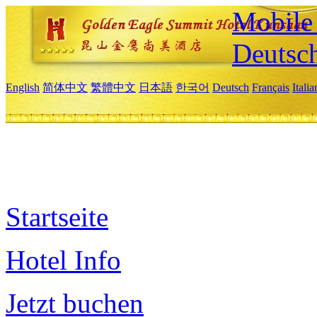
Mobile 
Deutsc
English
简体中文
繁體中文
日本語
한국어
Deutsch
Français
Itali
Startseite
Hotel Info
Jetzt buchen