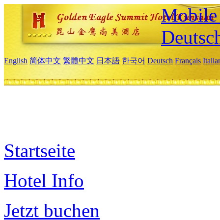
Mobile 
Deutsc
English
简体中文
繁體中文
日本語
한국어
Deutsch
Français
Itali
Startseite
Hotel Info
Jetzt buchen