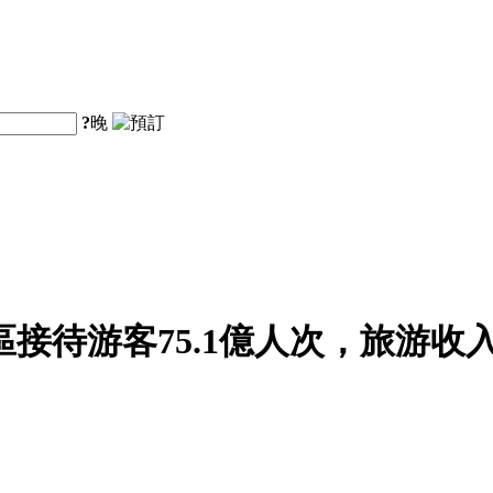
?
晚
區接待游客75.1億人次，旅游收入5
。